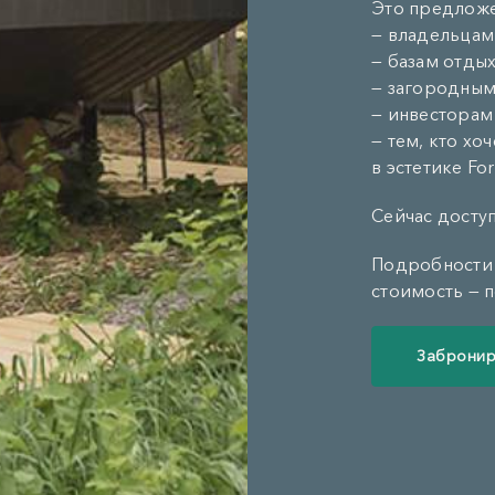
Это предложе
— владельцам
— базам отды
— загородным
— инвесторам
— тем, кто хо
в эстетике Fo
Сейчас досту
Подробности 
стоимость — п
Забронир