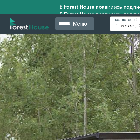
В Forest House появились подписки с се
В Forest House появились подписки с се
КОЛ-ВО ГОСТЕЙ
Меню
1 взрос., 0