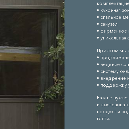
комплектацие
• кухонная зо
• спальное ме
• санузел
• фирменное 
• уникальная 
При этом мы 
• продвижени
• ведение со
• систему он
• внедрение 
• поддержку 
Вам не нужно 
и выстраиват
продукт и по
гости.