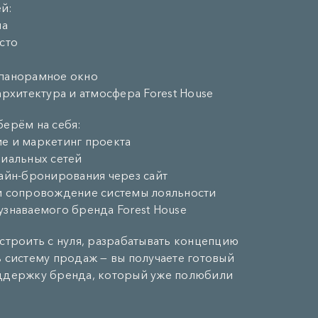
й:
на
сто
панорамное окно
архитектура и атмосфера Forest House
берём на себя:
е и маркетинг проекта
циальных сетей
лайн-бронирования через сайт
и сопровождение системы лояльности
узнаваемого бренда Forest House
строить с нуля, разрабатывать концепцию
ь систему продаж — вы получаете готовый
ддержку бренда, который уже полюбили