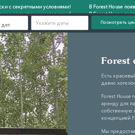
кретными условиями!
В Forest House появились п
кретными условиями!
В Forest House появились п
Посмотреть це
Укажите даты
 дет.
Forest
Есть красивый
давно хотело
Forest House
аренду для па
собственную 
концепцией Fo
Мы предостав