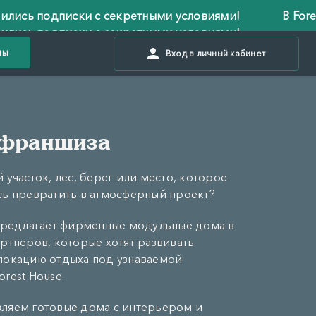
одписки с секретными условиями!
В Forest House
одписки с секретными условиями!
ны
Вход в личный кабинет
 франшиза
 участок, лес, берег или место, которое
сь превратить в атмосферный проект?
 предлагает фирменные модульные дома в
ртнеров, которые хотят развивать
локацию отдыха под узнаваемой
rest House.
ляем готовые дома с интерьером и