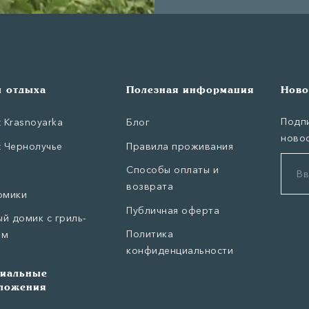
 отдыха
Полезная информация
Ново
Подпи
t Krasnoyarka
Блог
новос
t Чернолучье
Правила проживания
Способы оплаты и
возврата
омики
Публичная оферта
й домик с гриль-
Политика
ом
конфиденциальности
иальные
ложения