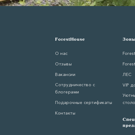
ForestHouse
Зоны
О нас
Fores
Отзывы
Fores
Вакансии
ЛЕС
Сотрудничество с
VIP д
блогерами
Уютны
Подарочные сертификаты
стол
Контакты
Спец
пред