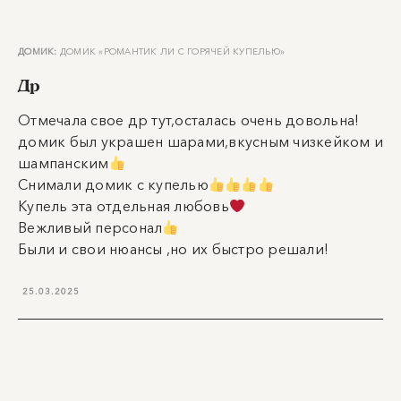
ДОМИК:
ДОМИК «РОМАНТИК ЛИ С ГОРЯЧЕЙ КУПЕЛЬЮ»
Др
Отмечала свое др тут,осталась очень довольна!
домик был украшен шарами,вкусным чизкейком и
шампанским
Снимали домик с купелью
Купель эта отдельная любовь
Вежливый персонал
Были и свои нюансы ,но их быстро решали!
25.03.2025