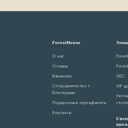
ForestHouse
Зоны
О нас
Fores
Отзывы
Fores
Вакансии
ЛЕС
Сотрудничество с
VIP д
блогерами
Уютны
Подарочные сертификаты
стол
Контакты
Спец
пред