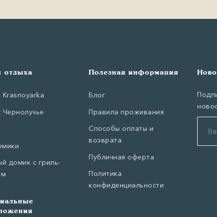
 отдыха
Полезная информация
Ново
Подпи
t Krasnoyarka
Блог
новос
t Чернолучье
Правила проживания
Способы оплаты и
возврата
омики
Публичная оферта
й домик с гриль-
Политика
ом
конфиденциальности
иальные
ложения